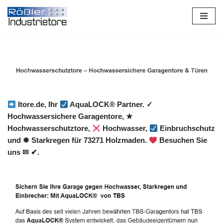
Zum
Inhalt
springen
Itore.de, Ihr
AquaLOCK® Partner. ✓
Hochwassersichere Garagentore, ★
Hochwasserschutztore,
Hochwasser,
Einbruchschutz
und ✹ Starkregen für 73271 Holzmaden.
Besuchen Sie
uns ✉ ✔.