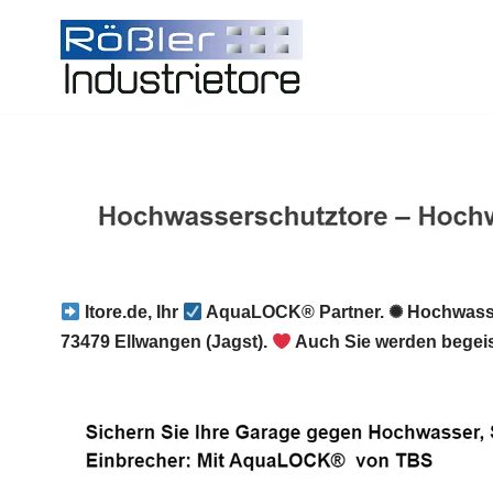
Zum
Inhalt
springen
Itore.de, Ihr
AquaLOCK® Partner. ✺ Hochwasse
73479 Ellwangen (Jagst).
Auch Sie werden begeist