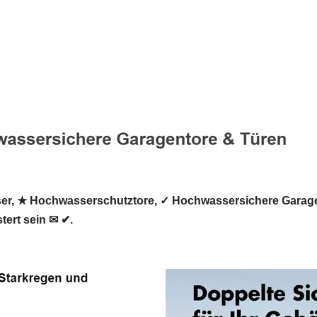
r, ★ Hochwasserschutztore, ✓ Hochwassersichere Garag
ert sein ✉ ✔.