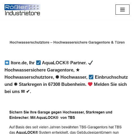
Zum
Inhalt
springen
Itore.de, Ihr
AquaLOCK® Partner.
Hochwassersichere Garagentore, ★
Hochwasserschutztore, ✺ Hochwasser,
Einbruchschutz
und ✹ Starkregen in 67308 Bubenheim.
Melden Sie sich
bei uns ✉ ✔.